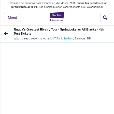
El mercado de entradas para eventos en vivo desde 2009.
Todos los pedidos están
 y venta de entradas entre fans
garantizados al 100%.
Los precios pueden variar respecto a su valor nominal.
StubHub: compra y
Menú
Rugby's Greatest Rivalry Tour - Springboks vs All Blacks - 4th
Test Tickets
sáb., 12 sept. 2026
•
15:00
at
M&T Bank Stadium
,
Baltimore
,
MD