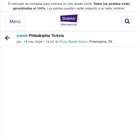
El mercado de entradas para eventos en vivo desde 2009.
Todos los pedidos están
 y venta de entradas entre fans
garantizados al 100%.
Los precios pueden variar respecto a su valor nominal.
StubHub: compra y
Menú
sombr
Philadelphia Tickets
jue., 19 nov. 2026
•
19:00
at
Xfinity Mobile Arena
,
Philadelphia
,
PA