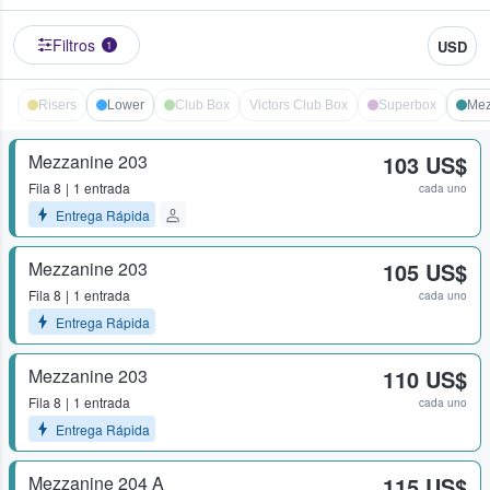
Filtros
USD
1
Risers
Lower
Club Box
Victors Club Box
Superbox
Mez
Mezzanine 203
103 US$
Fila
8
1 entrada
cada uno
Entrega Rápida
Mezzanine 203
105 US$
Fila
8
1 entrada
cada uno
Entrega Rápida
Mezzanine 203
110 US$
Fila
8
1 entrada
cada uno
Entrega Rápida
Mezzanine 204 A
115 US$