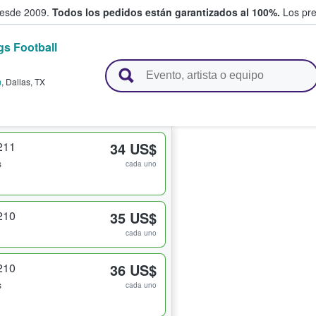
desde 2009.
Todos los pedidos están garantizados al 100%.
Los pre
s Football
adas entre fans
m
,
Dallas
,
TX
211
34 US$
s
cada uno
210
35 US$
cada uno
210
36 US$
s
cada uno