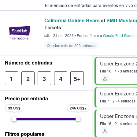
El mercado de entradas para eventos en vivo 
California Golden Bears
at
SMU Mustang
Tickets
StubHub: compra y venta de entr
sáb., 24 oct. 2026
•
Por confirmar
a
Gerald Ford Stadiu
Quedan más de 200 entradas
Número de entradas
Upper Endzone 
Fila
16
1 - 3 entrada
1
2
3
4
5+
Upper Endzone 
Precio por entrada
Fila
7
2 - 4 entradas
33 US$
246 US$
Upper Endzone 
Fila
16
2 - 4 entrada
Filtros populares