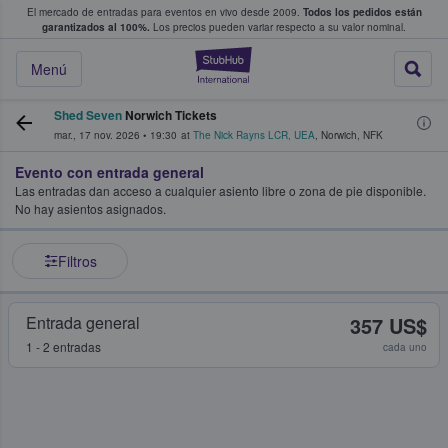
El mercado de entradas para eventos en vivo desde 2009.
Todos los pedidos están
 y venta de entradas entre fans
garantizados al 100%.
Los precios pueden variar respecto a su valor nominal.
StubHub: compra y
Menú
Shed Seven
Norwich Tickets
mar., 17 nov. 2026
•
19:30
at
The Nick Rayns LCR, UEA
,
Norwich
,
NFK
Evento con entrada general
Las entradas dan acceso a cualquier asiento libre o zona de pie disponible.
No hay asientos asignados.
Filtros
Entrada general
357 US$
1 - 2 entradas
cada uno