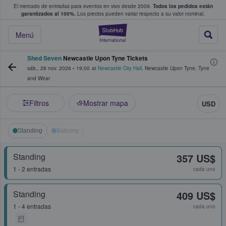
El mercado de entradas para eventos en vivo desde 2009.
Todos los pedidos están
 y venta de entradas entre fans
garantizados al 100%.
Los precios pueden variar respecto a su valor nominal.
StubHub: compra y
Menú
Shed Seven
Newcastle Upon Tyne Tickets
sáb., 28 nov. 2026
•
19:00
at
Newcastle City Hall
,
Newcastle Upon Tyne
,
Tyne
and Wear
Filtros
Mostrar mapa
USD
Standing
Balcony
Standing
357 US$
1 - 2 entradas
cada uno
Standing
409 US$
1 - 4 entradas
cada uno