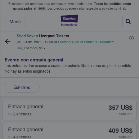
El mercado de entradas para eventos en vivo desde 2009.
Todos los pedidos están
 y venta de entradas entre fans
garantizados al 100%.
Los precios pueden variar respecto a su valor nominal.
StubHub: compra y
Menú
Shed Seven
Liverpool Tickets
vie., 04 dic. 2026
•
19:00
at
Liverpool Guild of Students - Mountford
Hall
,
Liverpool
,
MSY
Evento con entrada general
Las entradas dan acceso a cualquier asiento libre o zona de pie disponible.
No hay asientos asignados.
Filtros
Entrada general
357 US$
1 - 2 entradas
cada uno
Entrada general
409 US$
1 - 4 entradas
cada uno