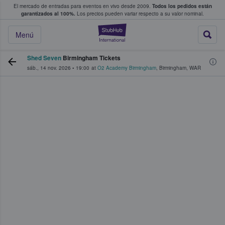
El mercado de entradas para eventos en vivo desde 2009.
Todos los pedidos están
 y venta de entradas entre fans
garantizados al 100%.
Los precios pueden variar respecto a su valor nominal.
StubHub: compra y
Menú
Shed Seven
Birmingham Tickets
sáb., 14 nov. 2026
•
19:00
at
O2 Academy Birmingham
,
Birmingham
,
WAR