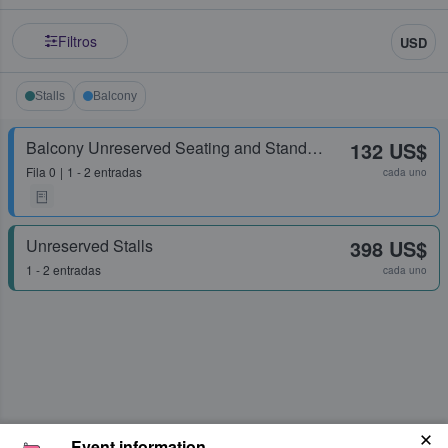
Filtros
USD
Stalls
Balcony
Balcony Unreserved Seating and Standing
132 US$
Fila
0
1 - 2 entradas
cada uno
Unreserved Stalls
398 US$
1 - 2 entradas
cada uno
Event information