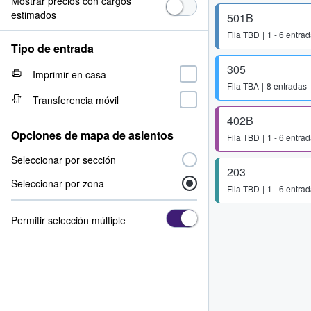
Mostrar precios con cargos
estimados
501B
Fila
TBD
1 - 6 entra
Tipo de entrada
305
Imprimir en casa
Fila
TBA
8 entradas
Transferencia móvil
402B
Opciones de mapa de asientos
Fila
TBD
1 - 6 entra
Seleccionar por sección
203
Seleccionar por zona
Fila
TBD
1 - 6 entra
Permitir selección múltiple