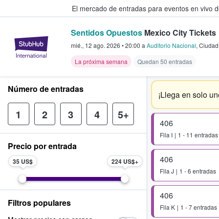
El mercado de entradas para eventos en vivo 
Sentidos Opuestos
Mexico City Tickets
StubHub: compra y venta de entr
mié., 12 ago. 2026
•
20:00
a
Auditorio Nacional
,
Ciudad
La próxima semana
Quedan 50 entradas
Número de entradas
¡Llega en solo un
1
2
3
4
5+
406
Fila
I
1 - 11 entradas
Precio por entrada
406
35 US$
224 US$
Fila
J
1 - 6 entradas
406
Filtros populares
Fila
K
1 - 7 entradas