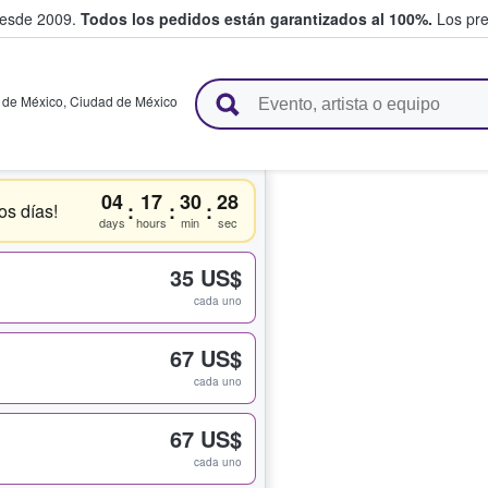
desde 2009.
Todos los pedidos están garantizados al 100%.
Los pre
adas entre fans
 de México
,
Ciudad de México
04
17
30
28
:
:
:
os días!
days
hours
min
sec
35 US$
cada uno
67 US$
cada uno
67 US$
cada uno