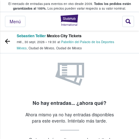
El mercado de entradas para eventos en vivo desde 2009.
Todos los pedidos están
 y venta de entradas entre fans
garantizados al 100%.
Los precios pueden variar respecto a su valor nominal.
StubHub: compra y
Menú
Sebastien Tellier
Mexico City Tickets
mié., 30 sept. 2026
•
19:30
at
Pabellón del Palacio de los Deportes
México
,
Ciudad de México
,
Ciudad de México
No hay entradas... ¿ahora qué?
Ahora mismo ya no hay entradas disponibles
para este evento. Inténtalo más tarde.