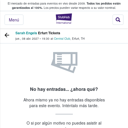
El mercado de entradas para eventos en vivo desde 2009.
Todos los pedidos están
 y venta de entradas entre fans
garantizados al 100%.
Los precios pueden variar respecto a su valor nominal.
StubHub: compra y
Menú
Sarah Engels
Erfurt Tickets
jue., 08 abr. 2027
•
19:30
at
Central Club
,
Erfurt
,
TH
No hay entradas... ¿ahora qué?
Ahora mismo ya no hay entradas disponibles
para este evento. Inténtalo más tarde.
O si por algún motivo no puedes asistir al