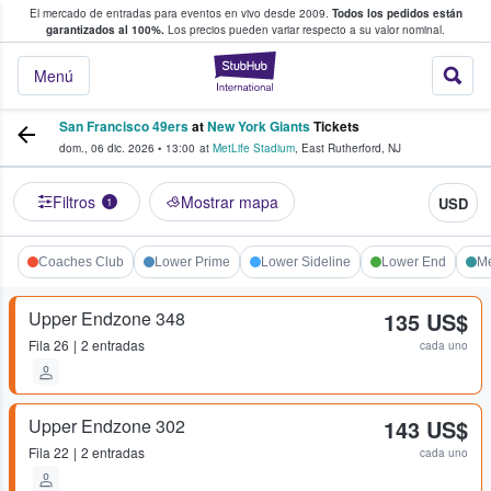
El mercado de entradas para eventos en vivo desde 2009.
Todos los pedidos están
 y venta de entradas entre fans
garantizados al 100%.
Los precios pueden variar respecto a su valor nominal.
StubHub: compra y
Menú
San Francisco 49ers
at
New York Giants
Tickets
dom., 06 dic. 2026
•
13:00
at
MetLife Stadium
,
East Rutherford
,
NJ
Filtros
Mostrar mapa
USD
1
Coaches Club
Lower Prime
Lower Sideline
Lower End
Me
Upper Endzone 348
135 US$
Fila
26
2 entradas
cada uno
Upper Endzone 302
143 US$
Fila
22
2 entradas
cada uno