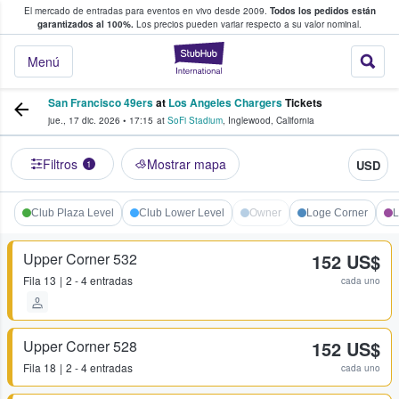
El mercado de entradas para eventos en vivo desde 2009.
Todos los pedidos están
 y venta de entradas entre fans
garantizados al 100%.
Los precios pueden variar respecto a su valor nominal.
StubHub: compra y
Menú
San Francisco 49ers
at
Los Angeles Chargers
Tickets
jue., 17 dic. 2026
•
17:15
at
SoFi Stadium
,
Inglewood
,
California
Filtros
Mostrar mapa
USD
1
Club Plaza Level
Club Lower Level
Owner
Loge Corner
L
Upper Corner 532
152 US$
Fila
13
2 - 4 entradas
cada uno
Upper Corner 528
152 US$
Fila
18
2 - 4 entradas
cada uno