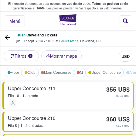
El mercado de entradas para eventos en vivo desde 2009.
Todos los pedidos están
 y venta de entradas entre fans
garantizados al 100%.
Los precios pueden variar respecto a su valor nominal.
StubHub: compra y
Menú
Rush
Cleveland Tickets
jue., 17 sept. 2026
•
19:30
at
Rocket Arena
,
Cleveland
,
OH
Filtros
Mostrar mapa
USD
1
Floor
Club
Main Concourse
M
Upper Concourse
Are
Upper Concourse 211
355 US$
Fila
10
1 entrada
cada uno
Upper Concourse 210
360 US$
Fila
8
1 - 2 entradas
cada uno