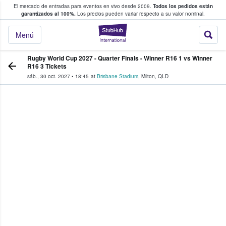
El mercado de entradas para eventos en vivo desde 2009.
Todos los pedidos están
 y venta de entradas entre fans
garantizados al 100%.
Los precios pueden variar respecto a su valor nominal.
StubHub: compra y
Menú
Rugby World Cup 2027 - Quarter Finals - Winner R16 1 vs Winner
R16 3 Tickets
sáb., 30 oct. 2027
•
18:45
at
Brisbane Stadium
,
Milton
,
QLD