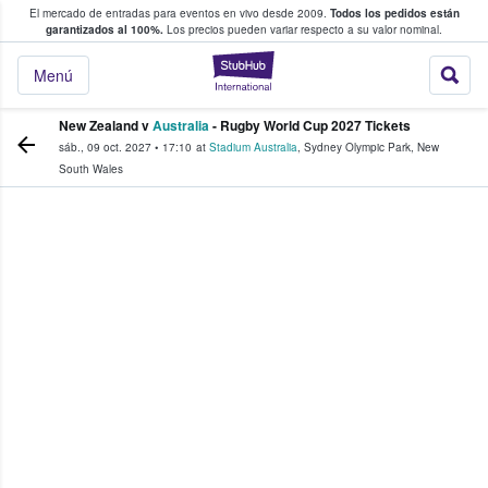
El mercado de entradas para eventos en vivo desde 2009.
Todos los pedidos están
 y venta de entradas entre fans
garantizados al 100%.
Los precios pueden variar respecto a su valor nominal.
StubHub: compra y
Menú
New Zealand v
Australia
- Rugby World Cup 2027 Tickets
sáb., 09 oct. 2027
•
17:10
at
Stadium Australia
,
Sydney Olympic Park
,
New
South Wales