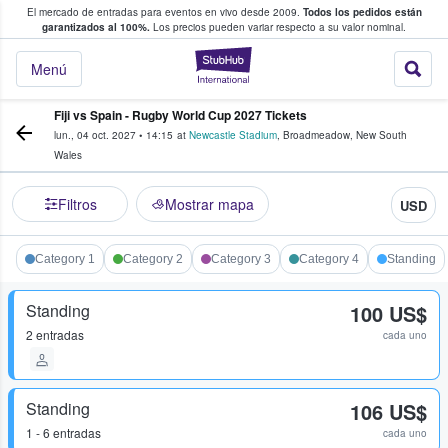
El mercado de entradas para eventos en vivo desde 2009.
Todos los pedidos están
 y venta de entradas entre fans
garantizados al 100%.
Los precios pueden variar respecto a su valor nominal.
StubHub: compra y
Menú
Fiji vs Spain - Rugby World Cup 2027 Tickets
lun., 04 oct. 2027
•
14:15
at
Newcastle Stadium
,
Broadmeadow
,
New South
Wales
Filtros
Mostrar mapa
USD
Category 1
Category 2
Category 3
Category 4
Standing
Standing
100 US$
2 entradas
cada uno
Standing
106 US$
1 - 6 entradas
cada uno