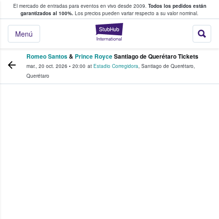
El mercado de entradas para eventos en vivo desde 2009.
Todos los pedidos están
 y venta de entradas entre fans
garantizados al 100%.
Los precios pueden variar respecto a su valor nominal.
StubHub: compra y
Menú
Romeo Santos
&
Prince Royce
Santiago de Querétaro Tickets
mar., 20 oct. 2026
•
20:00
at
Estadio Corregidora
,
Santiago de Querétaro
,
Querétaro