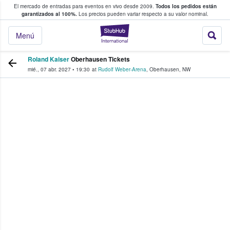
El mercado de entradas para eventos en vivo desde 2009.
Todos los pedidos están
 y venta de entradas entre fans
garantizados al 100%.
Los precios pueden variar respecto a su valor nominal.
StubHub: compra y
Menú
Roland Kaiser
Oberhausen Tickets
mié., 07 abr. 2027
•
19:30
at
Rudolf Weber-Arena
,
Oberhausen
,
NW