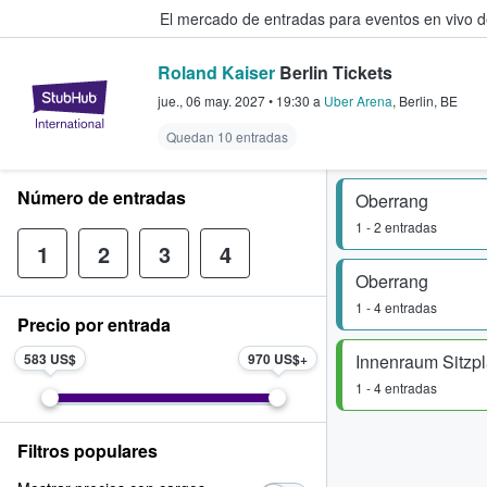
El mercado de entradas para eventos en vivo 
Roland Kaiser
Berlin Tickets
StubHub: compra y venta de entr
jue., 06 may. 2027
•
19:30
a
Uber Arena
,
Berlin
,
BE
Quedan 10 entradas
Número de entradas
Oberrang
1 - 2 entradas
1
2
3
4
Oberrang
1 - 4 entradas
Precio por entrada
583 US$
970 US$
Innenraum Sitzpl
1 - 4 entradas
Filtros populares