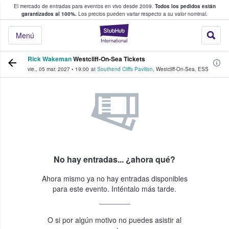
El mercado de entradas para eventos en vivo desde 2009.
Todos los pedidos están
 y venta de entradas entre fans
garantizados al 100%.
Los precios pueden variar respecto a su valor nominal.
StubHub: compra y
Menú
Rick Wakeman
Westcliff-On-Sea Tickets
vie., 05 mar. 2027
•
19:00
at
Southend Cliffs Pavilion
,
Westcliff-On-Sea
,
ESS
No hay entradas... ¿ahora qué?
Ahora mismo ya no hay entradas disponibles
para este evento. Inténtalo más tarde.
O si por algún motivo no puedes asistir al