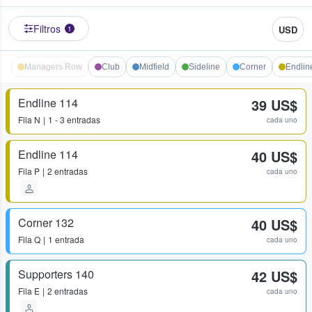
Filtros
USD
1
Managers Row
Club
Midfield
Sideline
Corner
Endlin
Endline 114
39 US$
Fila
N
1 - 3 entradas
cada uno
Endline 114
40 US$
Fila
P
2 entradas
cada uno
Corner 132
40 US$
Fila
Q
1 entrada
cada uno
Supporters 140
42 US$
Fila
E
2 entradas
cada uno