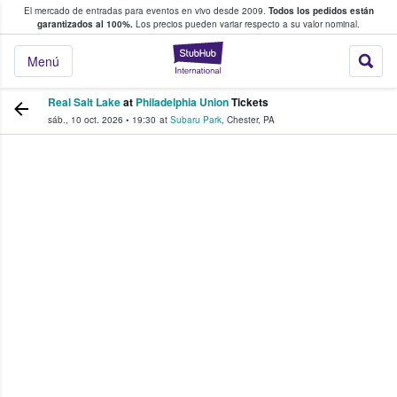
El mercado de entradas para eventos en vivo desde 2009.
Todos los pedidos están
 y venta de entradas entre fans
garantizados al 100%.
Los precios pueden variar respecto a su valor nominal.
StubHub: compra y
Menú
Real Salt Lake
at
Philadelphia Union
Tickets
sáb., 10 oct. 2026
•
19:30
at
Subaru Park
,
Chester
,
PA