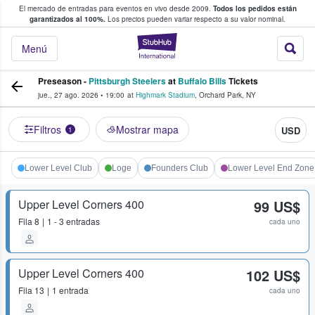
El mercado de entradas para eventos en vivo desde 2009.
Todos los pedidos están
 y venta de entradas entre fans
garantizados al 100%.
Los precios pueden variar respecto a su valor nominal.
StubHub: compra y
Menú
Preseason -
Pittsburgh Steelers
at
Buffalo Bills
Tickets
jue., 27 ago. 2026
•
19:00
at
Highmark Stadium
,
Orchard Park
,
NY
Filtros
Mostrar mapa
USD
1
Lower Level Club
Loge
Founders Club
Lower Level End Zone
Upper Level Corners 400
99 US$
Fila
8
1 - 3 entradas
cada uno
Upper Level Corners 400
102 US$
Fila
13
1 entrada
cada uno