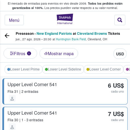
El mercado de entradas para eventos en vivo desde 2009.
Todos los pedidos están
 y venta de entradas entre fans
garantizados al 100%.
Los precios pueden variar respecto a su valor nominal.
StubHub: compra y
Menú
Preseason -
New England Patriots
at
Cleveland Browns
Tickets
jue., 27 ago. 2026
•
20:00
at
Huntington Bank Field
,
Cleveland
,
OH
Filtros
Mostrar mapa
USD
1
Lower Level Prime
Lower Level Sideline
Lower Level Corner
Upper Level Corner 541
6 US$
Fila
31
2 entradas
cada uno
Upper Level Corner 541
7 US$
Fila
30
1 - 3 entradas
cada uno