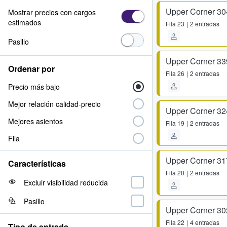
Upper Corner 30
Mostrar precios con cargos
estimados
Fila
23
2 entradas
Pasillo
Upper Corner 33
Ordenar por
Fila
26
2 entradas
Precio más bajo
Mejor relación calidad-precio
Upper Corner 32
Mejores asientos
Fila
19
2 entradas
Fila
Upper Corner 31
Características
Fila
20
2 entradas
Excluir visibilidad reducida
Pasillo
Upper Corner 30
Fila
22
4 entradas
Tipo de entrada