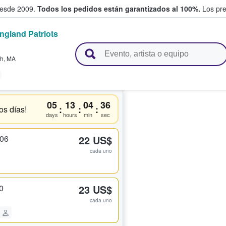
desde 2009.
Todos los pedidos están garantizados al 100%.
Los pre
ngland Patriots
adas entre fans
gh
,
MA
05
13
04
36
:
:
:
os días!
days
hours
min
sec
306
22 US$
cada uno
0
23 US$
cada uno