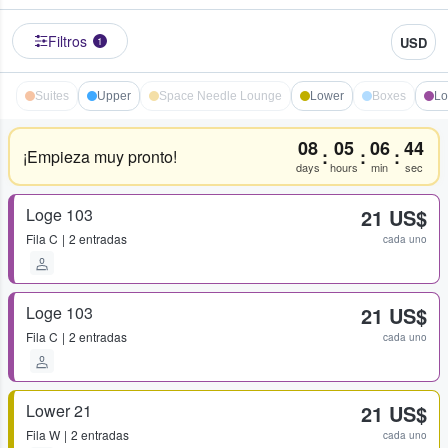
Filtros
USD
1
Suites
Upper
Space Needle Lounge
Lower
Boxes
Lo
08
05
06
44
:
:
:
¡Empieza muy pronto!
days
hours
min
sec
Loge 103
21 US$
Fila
C
2 entradas
cada uno
Loge 103
21 US$
Fila
C
2 entradas
cada uno
Lower 21
21 US$
Fila
W
2 entradas
cada uno