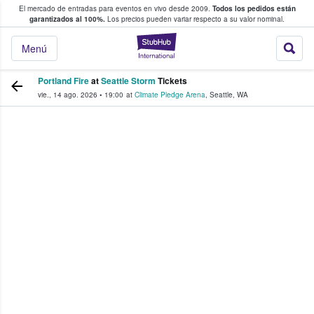
El mercado de entradas para eventos en vivo desde 2009.
Todos los pedidos están
 y venta de entradas entre fans
garantizados al 100%.
Los precios pueden variar respecto a su valor nominal.
StubHub: compra y
Menú
Portland Fire
at
Seattle Storm
Tickets
vie., 14 ago. 2026
•
19:00
at
Climate Pledge Arena
,
Seattle
,
WA