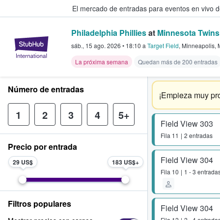
El mercado de entradas para eventos en vivo 
Philadelphia Phillies
at
Minnesota Twins
StubHub: compra y venta de entr
sáb., 15 ago. 2026
•
18:10
a
Target Field
,
Minneapolis
,
La próxima semana
Quedan más de 200 entradas
Número de entradas
¡Empieza muy pro
1
2
3
4
5+
Field View 303
Fila
11
2 entradas
Precio por entrada
Field View 304
29 US$
183 US$
Fila
10
1 - 3 entrada
Filtros populares
Field View 304
Fila
12
2 - 4 entrada