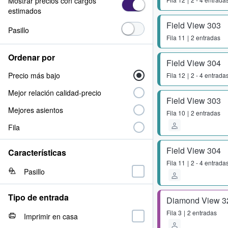
Mostrar precios con cargos
estimados
Field View 303
Pasillo
Fila
11
2 entradas
Ordenar por
Field View 304
Precio más bajo
Fila
12
2 - 4 entrada
Mejor relación calidad-precio
Field View 303
Mejores asientos
Fila
10
2 entradas
Fila
Field View 304
Características
Fila
11
2 - 4 entrada
Pasillo
Tipo de entrada
Diamond View 3
Fila
3
2 entradas
Imprimir en casa