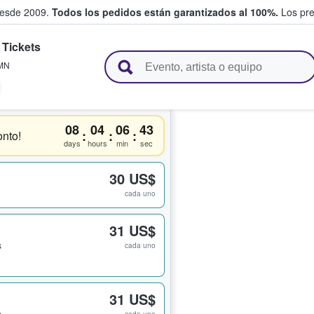
desde 2009.
Todos los pedidos están garantizados al 100%.
Los pre
Tickets
adas entre fans
MN
08
04
06
43
:
:
:
nto!
days
hours
min
sec
30 US$
cada uno
31 US$
s
cada uno
31 US$
s