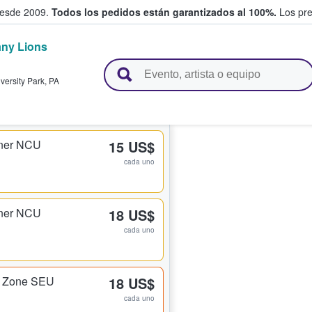
desde 2009.
Todos los pedidos están garantizados al 100%.
Los pre
any Lions
adas entre fans
versity Park
,
PA
rner NCU
15 US$
cada uno
rner NCU
18 US$
cada uno
d Zone SEU
18 US$
cada uno