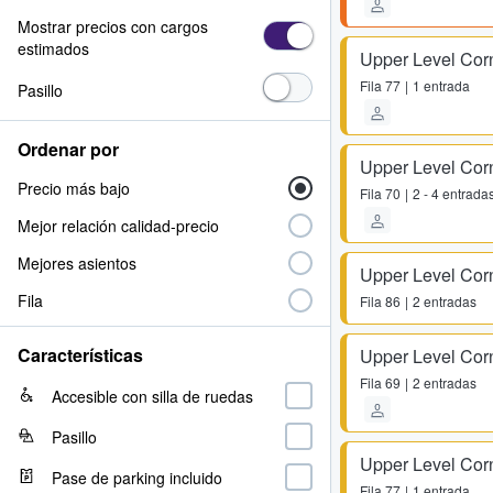
Mostrar precios con cargos
estimados
Upper Level Cor
Fila
77
1 entrada
Pasillo
Ordenar por
Upper Level Co
Precio más bajo
Fila
70
2 - 4 entrada
Mejor relación calidad-precio
Mejores asientos
Upper Level Co
Fila
Fila
86
2 entradas
Características
Upper Level Co
Fila
69
2 entradas
Accesible con silla de ruedas
Pasillo
Upper Level Cor
Pase de parking incluido
Fila
77
1 entrada