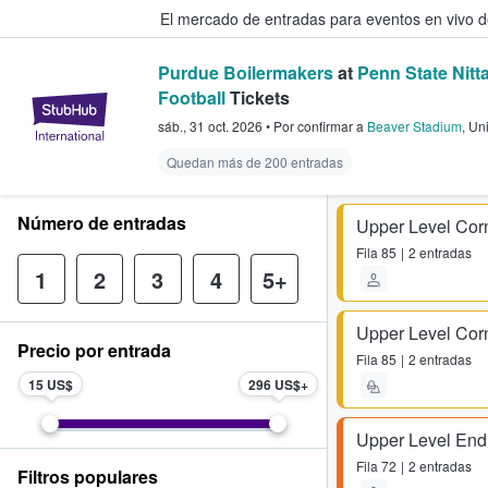
El mercado de entradas para eventos en vivo 
Purdue Boilermakers
at
Penn State Nitt
Football
Tickets
StubHub: compra y venta de entr
sáb., 31 oct. 2026
•
Por confirmar
a
Beaver Stadium
,
Uni
Quedan más de 200 entradas
Número de entradas
Upper Level Co
Fila
85
2 entradas
1
2
3
4
5+
Upper Level Co
Precio por entrada
Fila
85
2 entradas
15 US$
296 US$
Upper Level En
Fila
72
2 entradas
Filtros populares