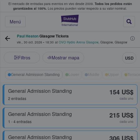
El mercado de entradas para eventos en vivo desde 2009.
Todos los pedidos están
 y venta de entradas entre fans
garantizados al 100%.
Los precios pueden variar respecto a su valor nominal.
StubHub: compra y
Menú
Paul Heaton
Glasgow Tickets
vie., 30 oct. 2026
•
18:30
at
OVO Hydro Arena Glasgow
,
Glasgow
,
Glasgow
Filtros
Mostrar mapa
USD
General Admission Standing
Lower
Middle
Upper
Terrac
General Admission Standing
154 US$
2 entradas
cada uno
General Admission Standing
215 US$
1 - 4 entradas
cada uno
General Admission Standing
306 US$