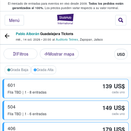
El mercado de entradas para eventos en vivo desde 2009.
Todos los pedidos están
 y venta de entradas entre fans
garantizados al 100%.
Los precios pueden variar respecto a su valor nominal.
StubHub: compra y
Menú
Pablo Alborán
Guadalajara Tickets
mié., 14 oct. 2026
•
20:00
at
Auditorio Telmex
,
Zapopan
,
Jalisco
Filtros
Mostrar mapa
USD
Grada Baja
Grada Alta
601
139 US$
Fila
TBD
1 - 8 entradas
cada uno
504
149 US$
Fila
TBD
1 - 6 entradas
cada uno
406
179 US$