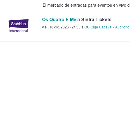
El mercado de entradas para eventos en vivo 
Os Quatro E Meia
Sintra Tickets
StubHub: compra y venta de entr
vie., 18 dic. 2026
•
21:00
a
CC Olga Cadaval - Auditóri