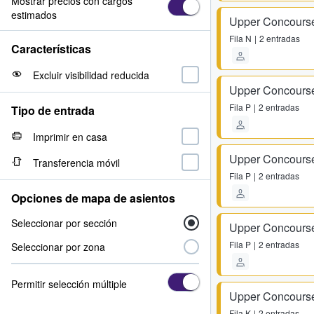
Mostrar precios con cargos
estimados
Upper Concours
Fila
N
2 entradas
Características
Excluir visibilidad reducida
Upper Concours
Fila
P
2 entradas
Tipo de entrada
Imprimir en casa
Upper Concours
Transferencia móvil
Fila
P
2 entradas
Opciones de mapa de asientos
Seleccionar por sección
Upper Concours
Fila
P
2 entradas
Seleccionar por zona
Permitir selección múltiple
Upper Concours
Fila
K
2 entradas