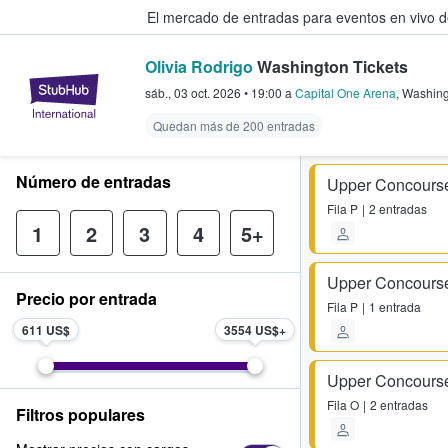
El mercado de entradas para eventos en vivo 
Olivia Rodrigo
Washington Tickets
StubHub: compra y venta de entr
sáb., 03 oct. 2026
•
19:00
a
Capital One Arena
,
Washing
Quedan más de 200 entradas
Número de entradas
Upper Concours
Fila
P
2 entradas
1
2
3
4
5+
Upper Concours
Precio por entrada
Fila
P
1 entrada
611 US$
3554 US$
Upper Concours
Fila
O
2 entradas
Filtros populares