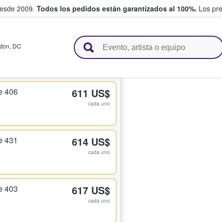
desde 2009.
Todos los pedidos están garantizados al 100%.
Los pre
adas entre fans
ton
,
DC
e 406
611 US$
cada uno
e 431
614 US$
cada uno
e 403
617 US$
cada uno