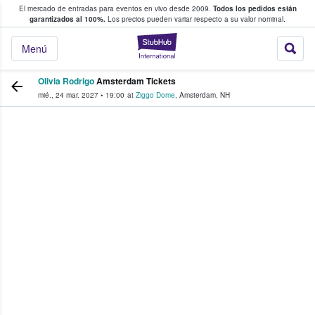
El mercado de entradas para eventos en vivo desde 2009.
Todos los pedidos están
 y venta de entradas entre fans
garantizados al 100%.
Los precios pueden variar respecto a su valor nominal.
StubHub: compra y
Menú
Olivia Rodrigo
Amsterdam Tickets
mié., 24 mar. 2027
•
19:00
at
Ziggo Dome
,
Amsterdam
,
NH