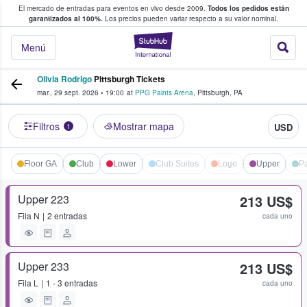
El mercado de entradas para eventos en vivo desde 2009.
Todos los pedidos están
 y venta de entradas entre fans
garantizados al 100%.
Los precios pueden variar respecto a su valor nominal.
StubHub: compra y
Menú
Olivia Rodrigo
Pittsburgh Tickets
mar., 29 sept. 2026
•
19:00
at
PPG Paints Arena
,
Pittsburgh
,
PA
Filtros
Mostrar mapa
USD
1
Floor GA
Club
Lower
Club Suites
Loge
Upper
Pa
Upper 223
213 US$
Fila
N
2 entradas
cada uno
Upper 233
213 US$
Fila
L
1 - 3 entradas
cada uno