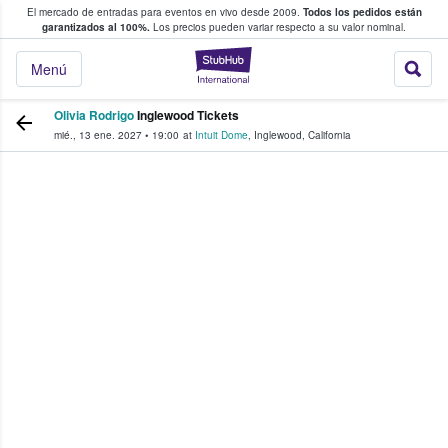
El mercado de entradas para eventos en vivo desde 2009.
Todos los pedidos están
 y venta de entradas entre fans
garantizados al 100%.
Los precios pueden variar respecto a su valor nominal.
StubHub: compra y
Menú
Olivia Rodrigo
Inglewood Tickets
mié., 13 ene. 2027
•
19:00
at
Intuit Dome
,
Inglewood
,
California