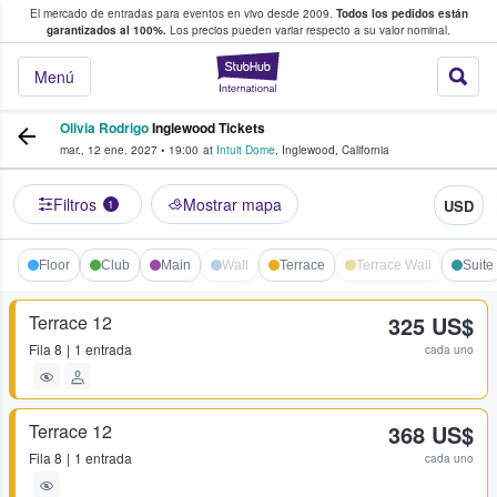
El mercado de entradas para eventos en vivo desde 2009.
Todos los pedidos están
 y venta de entradas entre fans
garantizados al 100%.
Los precios pueden variar respecto a su valor nominal.
StubHub: compra y
Menú
Olivia Rodrigo
Inglewood Tickets
mar., 12 ene. 2027
•
19:00
at
Intuit Dome
,
Inglewood
,
California
Filtros
Mostrar mapa
USD
1
Floor
Club
Main
Wall
Terrace
Terrace Wall
Suite
Terrace 12
325 US$
Fila
8
1 entrada
cada uno
Terrace 12
368 US$
Fila
8
1 entrada
cada uno