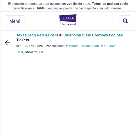
El mercado de entradas para eventos en vivo desde 2009.
Todos los pedidos están
 y venta de entradas entre fans
garantizados al 100%.
Los precios pueden variar respecto a su valor nominal.
StubHub: compra y
Menú
Texas Tech Red Raiders
at
Oklahoma State Cowboys Football
Tickets
sáb., 14 nov. 2026
•
Por confirmar
at
Boone Pickens Stadium at Lewis
Field
,
Stillwater
,
OK