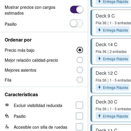
Entrega Rápida
Mostrar precios con cargos
estimados
Deck 9 C
Fila
36
1 - 3 entrada
Pasillo
Entrega Rápida
Ordenar por
Deck 14 C
Precio más bajo
Fila
36
2 entradas
Entrega Rápida
Mejor relación calidad-precio
Mejores asientos
Deck 12 C
Fila
Fila
36
1 - 5 entrada
Entrega Rápida
Características
Deck 30 C
Excluir visibilidad reducida
Fila
36
1 - 5 entrada
Pasillo
Entrega Rápida
Accesible con silla de ruedas
Deck 11 C