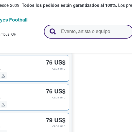
desde 2009.
Todos los pedidos están garantizados al 100%.
Los pre
yes Football
adas entre fans
umbus
,
OH
76 US$
s
cada uno
76 US$
s
cada uno
79 US$
s
cada uno