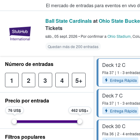
El mercado de entradas para eventos en vivo 
Ball State Cardinals
at
Ohio State Bucke
Tickets
StubHub: compra y venta de entr
sáb., 05 sept. 2026
•
Por confirmar
a
Ohio Stadium
,
Col
Quedan más de 200 entradas
Número de entradas
Deck 12 C
Fila
37
1 - 3 entrada
1
2
3
4
5+
Entrega Rápida
Deck 7 C
Precio por entrada
Fila
37
1 - 3 entrada
76 US$
462 US$
Entrega Rápida
Deck 30 C
Fila
36
2 - 4 entrada
Filtros populares