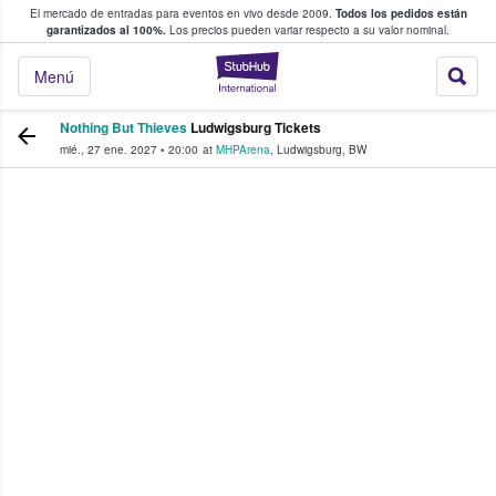
El mercado de entradas para eventos en vivo desde 2009.
Todos los pedidos están
 y venta de entradas entre fans
garantizados al 100%.
Los precios pueden variar respecto a su valor nominal.
StubHub: compra y
Menú
Nothing But Thieves
Ludwigsburg Tickets
mié., 27 ene. 2027
•
20:00
at
MHPArena
,
Ludwigsburg
,
BW