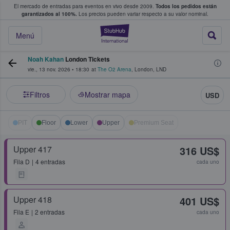
El mercado de entradas para eventos en vivo desde 2009.
Todos los pedidos están
 y venta de entradas entre fans
garantizados al 100%.
Los precios pueden variar respecto a su valor nominal.
StubHub: compra y
Menú
Noah Kahan
London Tickets
vie., 13 nov. 2026
•
18:30
at
The O2 Arena
,
London
,
LND
Filtros
Mostrar mapa
USD
PIT
Floor
Lower
Upper
Premium Seat
Upper 417
316 US$
Fila
D
4 entradas
cada uno
Upper 418
401 US$
Fila
E
2 entradas
cada uno