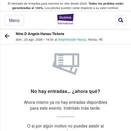
El mercado de entradas para eventos en vivo desde 2009.
Todos los pedidos están
 y venta de entradas entre fans
garantizados al 100%.
Los precios pueden variar respecto a su valor nominal.
StubHub: compra y
Menú
Nino D Angelo Hanau Tickets
dom., 23 ago. 2026
•
19:00
at
Amphitheater Hanau
,
Hanau
,
HE
No hay entradas... ¿ahora qué?
Ahora mismo ya no hay entradas disponibles
para este evento. Inténtalo más tarde.
O si por algún motivo no puedes asistir al