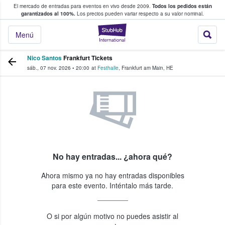
El mercado de entradas para eventos en vivo desde 2009.
Todos los pedidos están
 y venta de entradas entre fans
garantizados al 100%.
Los precios pueden variar respecto a su valor nominal.
StubHub: compra y
Menú
Nico Santos
Frankfurt Tickets
sáb., 07 nov. 2026
•
20:00
at
Festhalle
,
Frankfurt am Main
,
HE
No hay entradas... ¿ahora qué?
Ahora mismo ya no hay entradas disponibles
para este evento. Inténtalo más tarde.
O si por algún motivo no puedes asistir al