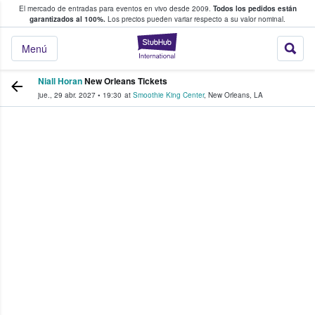
El mercado de entradas para eventos en vivo desde 2009.
Todos los pedidos están
 y venta de entradas entre fans
garantizados al 100%.
Los precios pueden variar respecto a su valor nominal.
StubHub: compra y
Menú
Niall Horan
New Orleans Tickets
jue., 29 abr. 2027
•
19:30
at
Smoothie King Center
,
New Orleans
,
LA