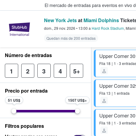
El mercado de entradas para eventos en vivo 
New York Jets
at
Miami Dolphins
Ticket
StubHub: compra y venta de entr
dom., 29 nov. 2026
•
13:00
a
Hard Rock Stadium
,
Miami
Quedan más de 200 entradas
Número de entradas
Upper Corner 30
Fila
18
1 - 3 entrada
1
2
3
4
5+
Upper Corner 32
Precio por entrada
Fila
13
1 entrada
51 US$
1507 US$
Upper Corner 30
Fila
18
1 - 3 entrada
Filtros populares