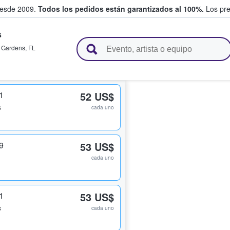
desde 2009.
Todos los pedidos están garantizados al 100%.
Los pre
s
adas entre fans
 Gardens
,
FL
1
52 US$
s
cada uno
9
53 US$
cada uno
1
53 US$
s
cada uno