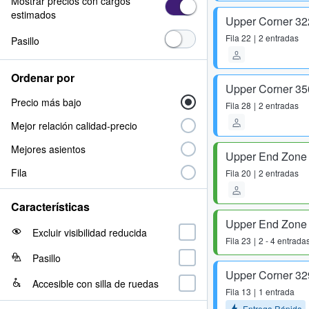
Mostrar precios con cargos
estimados
Upper Corner 32
Fila
22
2 entradas
Pasillo
Ordenar por
Upper Corner 35
Precio más bajo
Fila
28
2 entradas
Mejor relación calidad-precio
Mejores asientos
Upper End Zone
Fila
Fila
20
2 entradas
Características
Upper End Zone
Excluir visibilidad reducida
Fila
23
2 - 4 entrada
Pasillo
Upper Corner 32
Accesible con silla de ruedas
Fila
13
1 entrada
Entrega Rápida