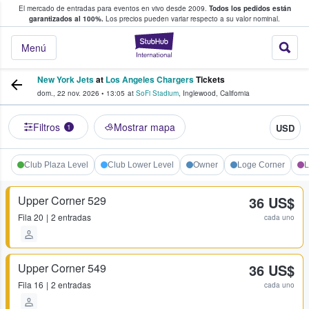
El mercado de entradas para eventos en vivo desde 2009.
Todos los pedidos están
 y venta de entradas entre fans
garantizados al 100%.
Los precios pueden variar respecto a su valor nominal.
StubHub: compra y
Menú
New York Jets
at
Los Angeles Chargers
Tickets
dom., 22 nov. 2026
•
13:05
at
SoFi Stadium
,
Inglewood
,
California
Filtros
Mostrar mapa
USD
1
Club Plaza Level
Club Lower Level
Owner
Loge Corner
L
Upper Corner 529
36 US$
Fila
20
2 entradas
cada uno
Upper Corner 549
36 US$
Fila
16
2 entradas
cada uno