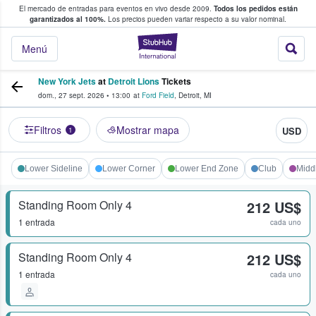
El mercado de entradas para eventos en vivo desde 2009.
Todos los pedidos están
 y venta de entradas entre fans
garantizados al 100%.
Los precios pueden variar respecto a su valor nominal.
StubHub: compra y
Menú
New York Jets
at
Detroit Lions
Tickets
dom., 27 sept. 2026
•
13:00
at
Ford Field
,
Detroit
,
MI
Filtros
Mostrar mapa
USD
1
Lower Sideline
Lower Corner
Lower End Zone
Club
Midd
Standing Room Only 4
212 US$
1 entrada
cada uno
Standing Room Only 4
212 US$
1 entrada
cada uno