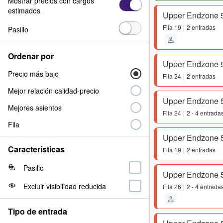
Mostrar precios con cargos
estimados
Upper Endzone 
Fila
19
2 entradas
Pasillo
Ordenar por
Upper Endzone 
Precio más bajo
Fila
24
2 entradas
Mejor relación calidad-precio
Upper Endzone 
Mejores asientos
Fila
24
2 - 4 entrada
Fila
Upper Endzone 
Características
Fila
19
2 entradas
Pasillo
Upper Endzone 
Excluir visibilidad reducida
Fila
26
2 - 4 entrada
Tipo de entrada