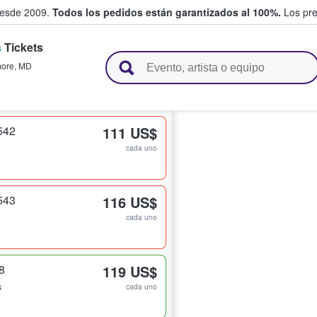
desde 2009.
Todos los pedidos están garantizados al 100%.
Los pre
s
Tickets
adas entre fans
more
,
MD
542
111 US$
cada uno
543
116 US$
cada uno
8
119 US$
s
cada uno