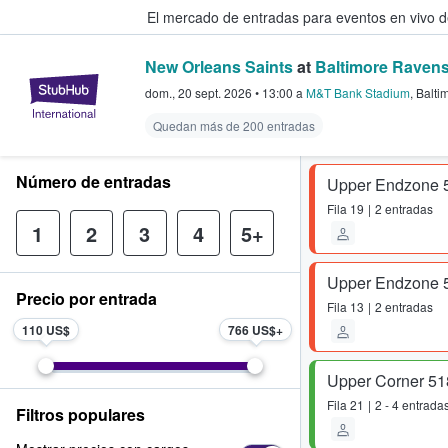
El mercado de entradas para eventos en vivo 
New Orleans Saints
at
Baltimore Raven
StubHub: compra y venta de entr
dom., 20 sept. 2026
•
13:00
a
M&T Bank Stadium
,
Balti
Quedan más de 200 entradas
Número de entradas
Upper Endzone 
Fila
19
2 entradas
1
2
3
4
5+
Upper Endzone 
Precio por entrada
Fila
13
2 entradas
110 US$
766 US$
Upper Corner 51
Fila
21
2 - 4 entrada
Filtros populares