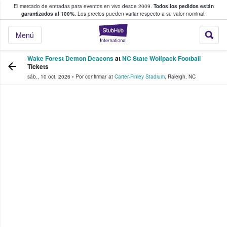
El mercado de entradas para eventos en vivo desde 2009.
Todos los pedidos están
 y venta de entradas entre fans
garantizados al 100%.
Los precios pueden variar respecto a su valor nominal.
StubHub: compra y
Menú
Wake Forest Demon Deacons
at
NC State Wolfpack Football
Tickets
sáb., 10 oct. 2026
•
Por confirmar
at
Carter-Finley Stadium
,
Raleigh
,
NC