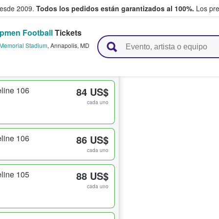
desde 2009.
Todos los pedidos están garantizados al 100%.
Los pre
pmen Football
Tickets
adas entre fans
Memorial Stadium
,
Annapolis
,
MD
line 106
84 US$
cada uno
line 106
86 US$
cada uno
line 105
88 US$
cada uno