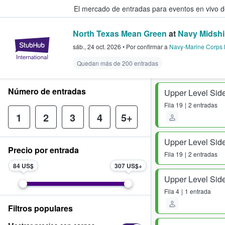
El mercado de entradas para eventos en vivo 
North Texas Mean Green
at
Navy Midshi
StubHub: compra y venta de entr
sáb., 24 oct. 2026
•
Por confirmar
a
Navy-Marine Corps 
Quedan más de 200 entradas
Número de entradas
Upper Level Side
Fila
19
2 entradas
1
2
3
4
5+
Upper Level Side
Precio por entrada
Fila
19
2 entradas
84 US$
307 US$
Upper Level Side
Fila
4
1 entrada
Filtros populares