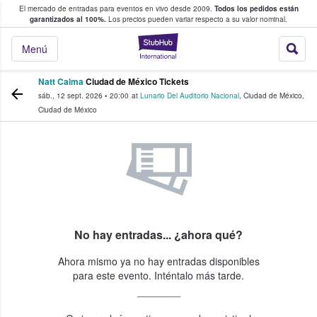
El mercado de entradas para eventos en vivo desde 2009.
Todos los pedidos están
 y venta de entradas entre fans
garantizados al 100%.
Los precios pueden variar respecto a su valor nominal.
StubHub: compra y
Menú
Natt Calma
Ciudad de México Tickets
sáb., 12 sept. 2026
•
20:00
at
Lunario Del Auditorio Nacional
,
Ciudad de México
,
Ciudad de México
No hay entradas... ¿ahora qué?
Ahora mismo ya no hay entradas disponibles
para este evento. Inténtalo más tarde.