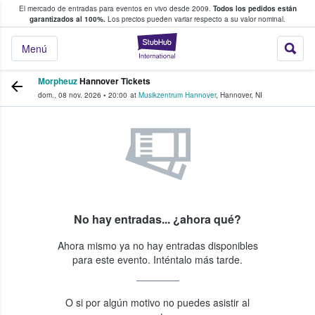
El mercado de entradas para eventos en vivo desde 2009.
Todos los pedidos están
 y venta de entradas entre fans
garantizados al 100%.
Los precios pueden variar respecto a su valor nominal.
StubHub: compra y
Menú
Morpheuz
Hannover Tickets
dom., 08 nov. 2026
•
20:00
at
Musikzentrum Hannover
,
Hannover
,
NI
No hay entradas... ¿ahora qué?
Ahora mismo ya no hay entradas disponibles
para este evento. Inténtalo más tarde.
O si por algún motivo no puedes asistir al